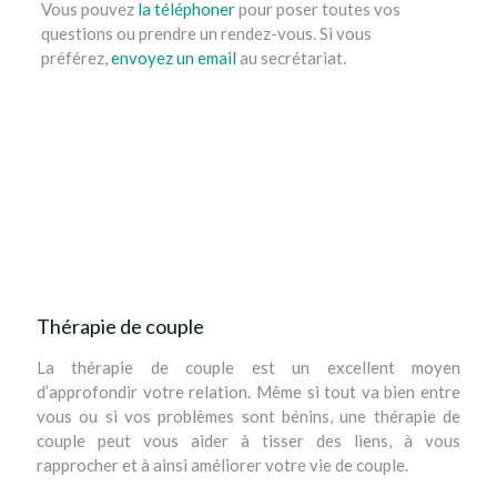
Vous pouvez
la téléphoner
pour poser toutes vos
questions ou prendre un rendez-vous. Si vous
préférez,
envoyez un email
au secrétariat.
rendez-vous
rendez-vous
gestalt thérapie ixelles, bruxelles, etterbeek, namur,
liège, nivelles, mons, tournai
tout d’abord, ainsi,
notamment
Thérapie de couple
La thérapie de couple est un excellent moyen
d’approfondir votre relation. Même si tout va bien entre
vous ou si vos problèmes sont bénins, une thérapie de
couple peut vous aider à tisser des liens, à vous
rapprocher et à ainsi améliorer votre vie de couple.