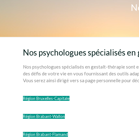
N
Nos psychologues spécialisés en 
Nos psychologues spécialisés en gestalt-thérapie sont e
des défis de votre vie en vous fournissant des outils ada
Vous serez ainsi dirigé vers sa page personnelle pour dé
Région Bruxelles-Capitale
Région Brabant-Wallon
Région Brabant-Flamand