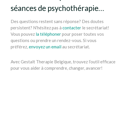
séances de psychothérapie…
Des questions restent sans réponse? Des doutes
persistent? N’hésitez pas à
contacter
le secrétariat!
Vous pouvez
la téléphoner
pour poser toutes vos
questions ou prendre un rendez-vous. Si vous
préférez,
envoyez un email
au secrétariat.
Avec Gestalt Therapie Belgique, trouvez l’outil efficace
pour vous aider à comprendre, changer, avancer!
Thérapie de la dépression
Thérapie de la dépression
Thérapie de la dépression
gestalt thérapie ixelles,
bruxelles, etterbeek, namur, liège, nivelles, mons,
tournai
tout d’abord, ainsi, notamment