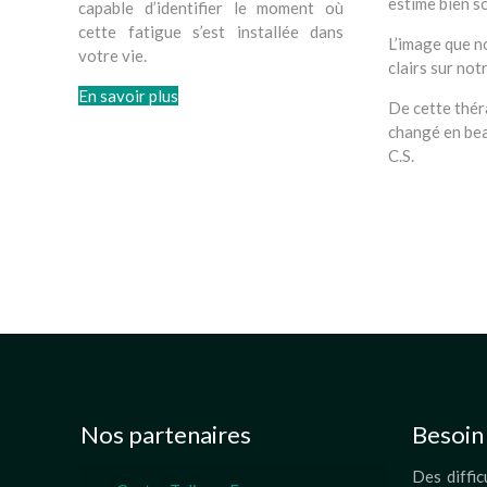
estime bien so
capable d’identifier le moment où
cette fatigue s’est installée dans
L’image que no
votre vie.
clairs sur not
En savoir plus
De cette théra
changé en bea
C.S.
Témoign
Témoignages
Consulter ges
notamment
Nos partenaires
Besoin 
Des diffic