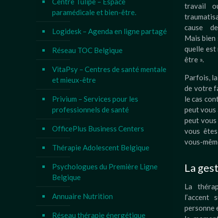
Centre Tulipe – Espace
travail o
paramédicale et bien-être.
traumati
cause de
Logidesk – Agenda en ligne partagé
Mais bien 
quelle est
Réseau TOC Belgique
être ».
VitaPsy – Centres de santé mentale
Parfois, l
et mieux-être
de votre f
Privium – Services pour les
le cas con
professionnels de santé
peut vous 
peut vous
OfficePlus Business Centers
vous êtes 
vous-mêm
Thérapie Adolescent Belgique
La gest
Psychologues du Première Ligne
Belgique
La théra
Annuaire Nutrition
l’accent 
personne e
Réseau thérapie énergétique