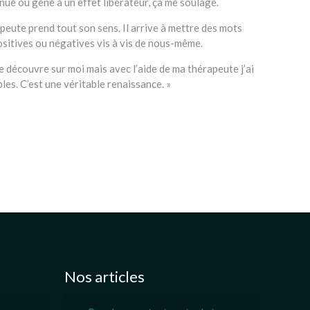
nue ou gêne a un effet libérateur, ça me soulage.
peute prend tout son sens. Il arrive à mettre des mots
positives ou négatives vis à vis de nous-même.
je découvre sur moi mais avec l’aide de ma thérapeute j’ai
es. C’est une véritable renaissance. »
namur, liège, nivelles, mons, tournai
tout d’abord, ainsi,
Nos articles