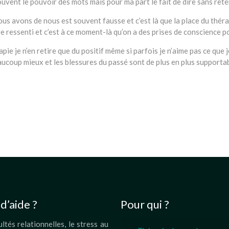
uvent le pouvoir des mots mais pour ma part le fait de dire sans rete
us avons de nous est souvent fausse et c’est là que la place du théra
re ressenti et c’est à ce moment-là qu’on a des prises de conscience 
pie je n’en retire que du positif même si parfois je n’aime pas ce que 
ucoup mieux et les blessures du passé sont de plus en plus supportabl
ages
talt therapie bruxelles
gestalt thérapie ixelles, bruxelles, etterbeek, 
d’aide ?
Pour qui ?
ultés relationnelles, le stress au