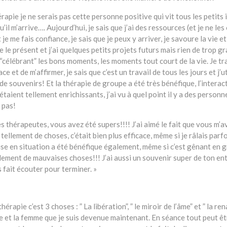
rapie je ne serais pas cette personne positive qui vit tous les petits i
u’il m’arrive…. Aujourd’hui, je sais que j’ai des ressources (et je ne les
 je me fais confiance, je sais que je peux y arriver, je savoure la vie
 le présent et j’ai quelques petits projets futurs mais rien de trop gra
“célébrant” les bons moments, les moments tout court de la vie. Je tr
ce et de m’affirmer, je sais que c’est un travail de tous les jours et j
 de souvenirs! Et la thérapie de groupe a été très bénéfique, l’interac
aient tellement enrichissants, j’ai vu à quel point il y a des personn
 pas!
 thérapeutes, vous avez été supers!!!! J’ai aimé le fait que vous m’a
ellement de choses, c’était bien plus efficace, même si je râlais parf
se en situation a été bénéfique également, même si c’est gênant en gr
ement de mauvaises choses!!! J’ai aussi un souvenir super de ton ent
 fait écouter pour terminer. »
hérapie c’est 3 choses : ” La libération”, ” le miroir de l’âme” et ” la 
e et la femme que je suis devenue maintenant. En séance tout peut êt