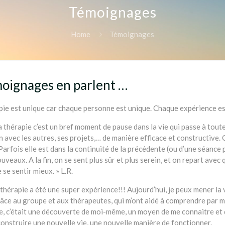
Témoignages
Home
Témoignages
oignages en parlent …
ie est unique car chaque personne est unique. Chaque expérience est 
 thérapie c’est un bref moment de pause dans la vie qui passe à toute 
on avec les autres, ses projets,… de manière efficace et constructive.
arfois elle est dans la continuité de la précédente (ou d’une séance 
veaux. A la fin, on se sent plus sûr et plus serein, et on repart avec
se sentir mieux. » L.R.
 thérapie a été une super expérience!!! Aujourd’hui, je peux mener la v
râce au groupe et aux thérapeutes, qui m’ont aidé à comprendre par 
e, c’était une découverte de moi-même, un moyen de me connaitre et d
onstruire une nouvelle vie, une nouvelle manière de fonctionner.