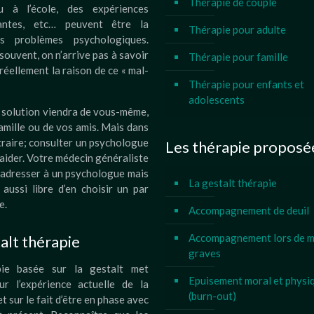
Thérapie de couple
u à l’école, des expériences
santes, etc… peuvent être la
Thérapie pour adulte
s problèmes psychologiques.
souvent, on n’arrive pas à savoir
Thérapie pour famille
 réellement la raison de ce « mal-
Thérapie pour enfants et
adolescents
a solution viendra de vous-même,
amille ou de vos amis. Mais dans
traire; consulter un psychologue
Les thérapie proposé
aider. Votre médecin généraliste
 adresser à un psychologue mais
La gestalt thérapie
aussi libre d’en choisir un par
e.
Accompagnement de deuil
Accompagnement lors de m
alt thérapie
graves
pie basée sur la gestalt met
Epuisement moral et physi
sur l’expérience actuelle de la
(burn-out)
t sur le fait d’être en phase avec