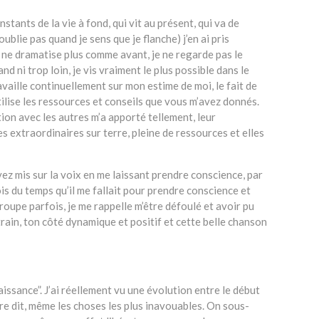
nstants de la vie à fond, qui vit au présent, qui va de
 oublie pas quand je sens que je flanche) j’en ai pris
 et ne dramatise plus comme avant, je ne regarde pas le
nd ni trop loin, je vis vraiment le plus possible dans le
availle continuellement sur mon estime de moi, le fait de
’utilise les ressources et conseils que vous m’avez donnés.
tion avec les autres m’a apporté tellement, leur
es extraordinaires sur terre, pleine de ressources et elles
vez mis sur la voix en me laissant prendre conscience, par
ois du temps qu’il me fallait pour prendre conscience et
oupe parfois, je me rappelle m’être défoulé et avoir pu
rain, ton côté dynamique et positif et cette belle chanson
renaissance”. J’ai réellement vu une évolution entre le début
re dit, même les choses les plus inavouables. On sous-