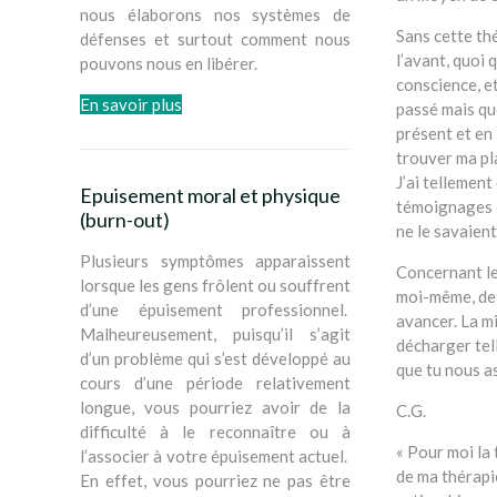
nous élaborons nos systèmes de
Sans cette thé
défenses et surtout comment nous
l’avant, quoi q
pouvons nous en libérer.
conscience, et
En savoir plus
passé mais que
présent et en 
trouver ma pla
J’ai tellement
Epuisement moral et physique
témoignages ét
(burn-out)
ne le savaient
Plusieurs symptômes apparaissent
Concernant les
lorsque les gens frôlent ou souffrent
moi-même, de t
d’une épuisement professionnel.
avancer. La mi
Malheureusement, puisqu’il s’agit
décharger tell
d’un problème qui s’est développé au
que tu nous as
cours d’une période relativement
longue, vous pourriez avoir de la
C.G.
difficulté à le reconnaître ou à
« Pour moi la t
l’associer à votre épuisement actuel.
de ma thérapi
En effet, vous pourriez ne pas être