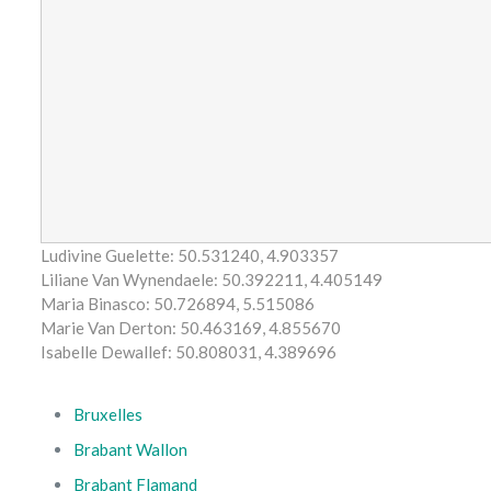
Ludivine Guelette:
50.531240
,
4.903357
Liliane Van Wynendaele:
50.392211
,
4.405149
Maria Binasco:
50.726894
,
5.515086
Marie Van Derton:
50.463169
,
4.855670
Isabelle Dewallef:
50.808031
,
4.389696
Bruxelles
Brabant Wallon
Brabant Flamand