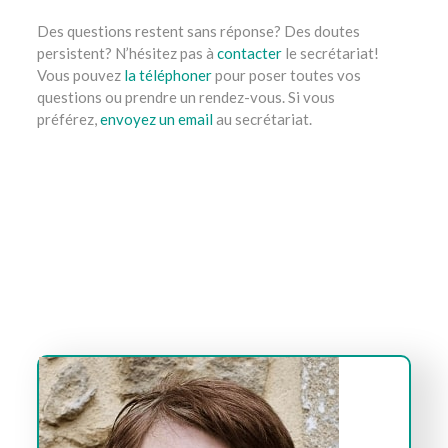
Des questions restent sans réponse? Des doutes
persistent? N’hésitez pas à
contacter
le secrétariat!
Vous pouvez
la téléphoner
pour poser toutes vos
questions ou prendre un rendez-vous. Si vous
préférez,
envoyez un email
au secrétariat.
gestalt thérapie ixelles, bruxelles, etterbeek, namur,
liège, nivelles, mons, tournai
tout d’abord, ainsi,
notamment