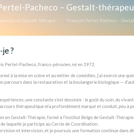
Pertel-Pacheco – Gestalt-thérapeu
apeutes en Gestalt-thérapie
François Pertel-Pacheco – Gestal
-je ?
psychologue
ois Pertel-Pacheco, franco-péruvien, né en 1972.
formé à la mise en scène et au métier de comédien, j’ai exercé une qu
 parcours dans la restauration et la boulangerie biologique — d’autr
expériences, une constante s’est dessinée : le goût du soin, du vivant
rcours thérapeutique m’a profondément marqué et conduit, peu à pe
cien en Gestalt-Thérapie, formé à l’Institut Belge de Gestalt-Thérapi
 de laquelle je participe au Cercle de Coordination.
ervision et intervision, et je poursuis une formation continue dans d