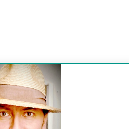
 Pertel-Pacheco
tel-Pacheco
tel-Pacheco
gestalt thérapie ixelles, bruxelles, etterbeek, namur, lièg