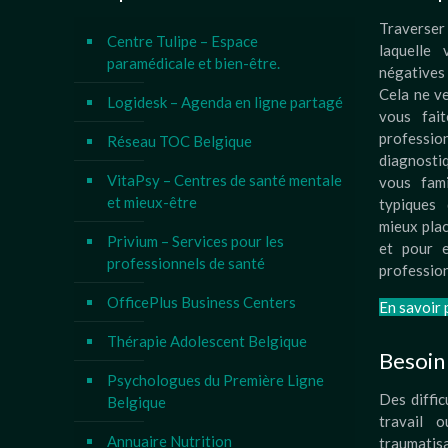
Traverser
Centre Tulipe – Espace
laquelle
paramédicale et bien-être.
négatives
Cela ne v
Logidesk – Agenda en ligne partagé
vous fai
profess
Réseau TOC Belgique
diagnosti
VitaPsy – Centres de santé mentale
vous fami
et mieux-être
typiques 
mieux plac
Privium – Services pour les
et pour e
professionnels de santé
profession
OfficePlus Business Centers
En savoir 
Thérapie Adolescent Belgique
Besoin 
Psychologues du Première Ligne
Des diffic
Belgique
travail o
Annuaire Nutrition
traumati