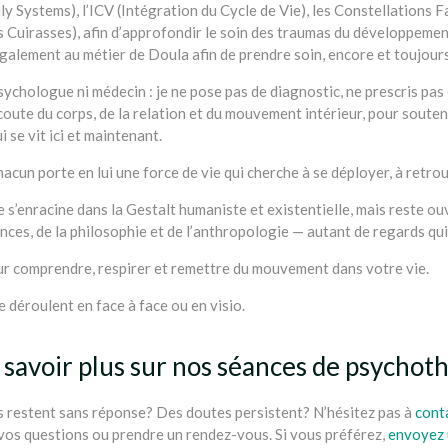
ily Systems), l’ICV (Intégration du Cycle de Vie), les Constellations
s Cuirasses), afin d’approfondir le soin des traumas du développemen
galement au métier de Doula afin de prendre soin, encore et toujours
 psychologue ni médecin : je ne pose pas de diagnostic, ne prescris 
coute du corps, de la relation et du mouvement intérieur, pour soute
i se vit ici et maintenant.
hacun porte en lui une force de vie qui cherche à se déployer, à ret
’enracine dans la Gestalt humaniste et existentielle, mais reste ouve
nces, de la philosophie et de l’anthropologie — autant de regards qui
r comprendre, respirer et remettre du mouvement dans votre vie.
 déroulent en face à face ou en visio.
 savoir plus sur nos séances de psychot
 restent sans réponse? Des doutes persistent? N’hésitez pas à
cont
vos questions ou prendre un rendez-vous. Si vous préférez,
envoyez 