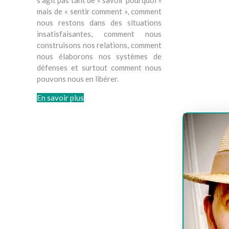
s’agit pas tant de « savoir pourquoi »
mais de « sentir comment », comment
François
nous restons dans des situations
insatisfaisantes, comment nous
François Per
construisons nos relations, comment
François Per
nous élaborons nos systèmes de
défenses et surtout comment nous
pouvons nous en libérer.
En savoir plus