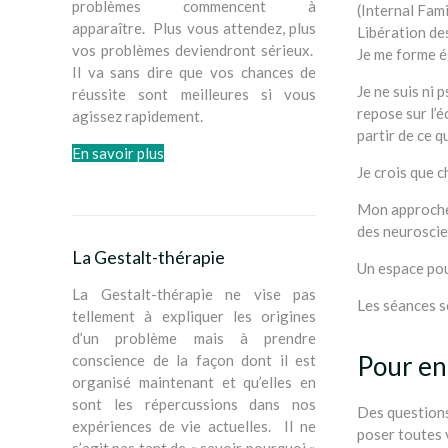
problèmes commencent à
(Internal Fam
apparaître. Plus vous attendez, plus
Libération de
vos problèmes deviendront sérieux.
Je me forme é
Il va sans dire que vos chances de
Je ne suis ni
réussite sont meilleures si vous
repose sur l’é
agissez rapidement.
partir de ce qu
En savoir plus
Je crois que c
Mon approche s
des neuroscie
La Gestalt-thérapie
Un espace pou
La Gestalt-thérapie ne vise pas
Les séances se
tellement à expliquer les origines
d’un problème mais à prendre
Pour en
conscience de la façon dont il est
organisé maintenant et qu’elles en
sont les répercussions dans nos
Des questions
expériences de vie actuelles. Il ne
poser toutes 