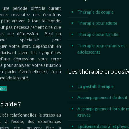
 une période difficile durant
Thérapie de couple
 vous ressentez des émotions
 peut arriver à tout le monde.
Thérapie pour adulte
eut pas nécessairement dire que
tes une dépression. Seul un
Thérapie pour famille
ionnel spécialisé peut
Thérapie pour enfants et
quer votre état. Cependant, en
adolescents
liarisant avec les symptômes
d’une dépression, vous serez
é pour analyser votre situation
Les thérapie proposé
n parler éventuellement à un
nel de la santé.
La gestalt thérapie
plus
Accompagnement de deuil
d’aide ?
Accompagnement lors de m
ultés relationnelles, le stress au
graves
u à l’école, des expériences
Epuisement moral et physi
santes, etc… peuvent être la