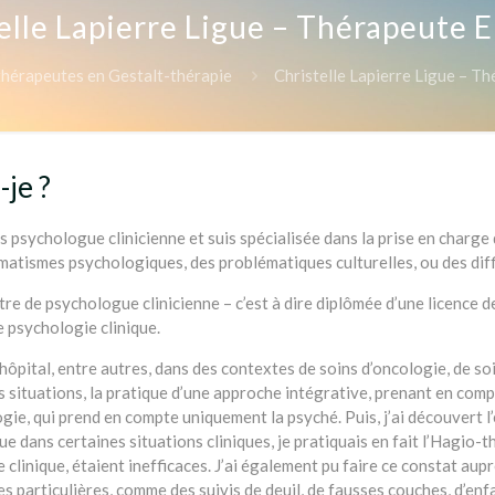
elle Lapierre Ligue – Thérapeute E
hérapeutes en Gestalt-thérapie
Christelle Lapierre Ligue – Th
-je ?
s psychologue clinicienne et suis spécialisée dans la prise en charge 
matismes psychologiques, des problématiques culturelles, ou des diffi
itre de psychologue clinicienne – c’est à dire diplômée d’une licence 
e psychologie clinique.
l’hôpital, entre autres, dans des contextes de soins d’oncologie, de so
 situations, la pratique d’une approche intégrative, prenant en compte
gie, qui prend en compte uniquement la psyché. Puis, j’ai découvert l
 dans certaines situations cliniques, je pratiquais en fait l’Hagio-th
 clinique, étaient inefficaces. J’ai également pu faire ce constat aupr
s particulières, comme des suivis de deuil, de fausses couches, d’en