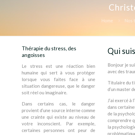
Christ
Home
Nos t
Thérapie du stress, des
Qui suis
angoisses
Bonjour je sui
Le stress est une réaction bien
avec des trau
humaine qui sert à vous protéger
lorsque vous faites face à une
Titulaire du t
situation dangereuse, que le danger
d’un master d
soit réel ou imaginaire.
J’ai exercé à 
Dans certains cas, le danger
dans certaines
provient d’une source interne comme
de la psycholo
une crainte qui existe au niveau de
comprendre que
votre inconscient. Par exemple,
la psychologie
certaines personnes ont peur de
problématique