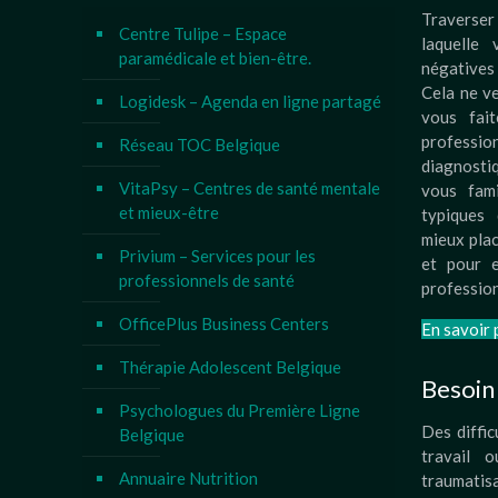
Traverser
Centre Tulipe – Espace
laquelle
paramédicale et bien-être.
négatives
Cela ne v
Logidesk – Agenda en ligne partagé
vous fai
profess
Réseau TOC Belgique
diagnosti
VitaPsy – Centres de santé mentale
vous fami
et mieux-être
typiques 
mieux plac
Privium – Services pour les
et pour e
professionnels de santé
profession
OfficePlus Business Centers
En savoir 
Thérapie Adolescent Belgique
Besoin 
Psychologues du Première Ligne
Des diffic
Belgique
travail o
Annuaire Nutrition
traumati