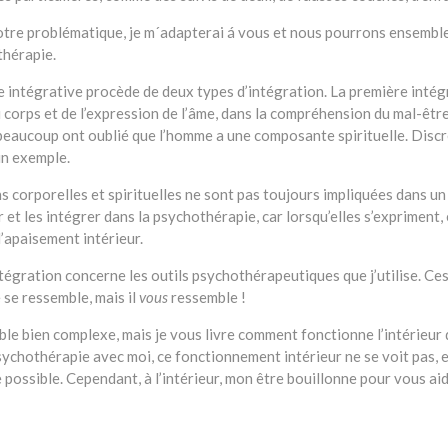
votre problématique, je m´adapterai á vous et nous pourrons ensemble
thérapie.
intégrative procède de deux types d’intégration. La première intégr
 corps et de l’expression de l’âme, dans la compréhension du mal-êtr
 beaucoup ont oublié que l’homme a une composante spirituelle. Discr
n exemple.
s corporelles et spirituelles ne sont pas toujours impliquées dans un
r et les intégrer dans la psychothérapie, car lorsqu’elles s’exprimen
’apaisement intérieur.
égration concerne les outils psychothérapeutiques que j’utilise. Ces
 se ressemble, mais il
vous
ressemble !
ble bien complexe, mais je vous livre comment fonctionne l’intérie
ychothérapie avec moi, ce fonctionnement intérieur ne se voit pas, e
 possible. Cependant, à l’intérieur, mon être bouillonne pour vous aid
 ligne par Christelle Lapierre Ligue