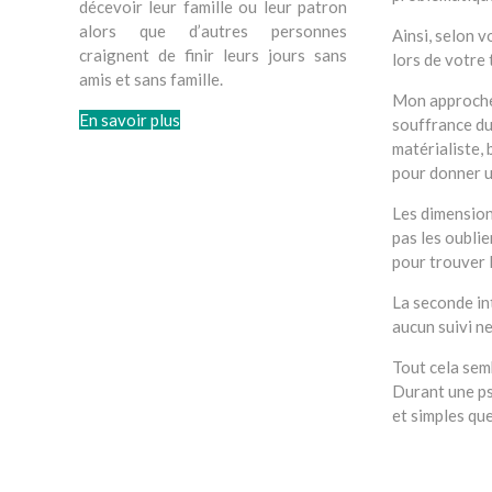
décevoir leur famille ou leur patron
alors que d’autres personnes
Ainsi, selon 
craignent de finir leurs jours sans
lors de votre 
amis et sans famille.
Mon approche 
En savoir plus
souffrance du
matérialiste,
pour donner u
Les dimension
pas les oublie
pour trouver l
La seconde int
aucun suivi ne
Tout cela sem
Durant une ps
et simples que
Thérapeute en