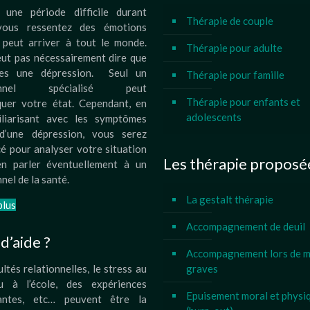
 une période difficile durant
Thérapie de couple
 vous ressentez des émotions
 peut arriver à tout le monde.
Thérapie pour adulte
eut pas nécessairement dire que
tes une dépression. Seul un
Thérapie pour famille
ionnel spécialisé peut
Thérapie pour enfants et
quer votre état. Cependant, en
adolescents
liarisant avec les symptômes
d’une dépression, vous serez
é pour analyser votre situation
Les thérapie proposé
n parler éventuellement à un
nel de la santé.
La gestalt thérapie
plus
Accompagnement de deuil
d’aide ?
Accompagnement lors de m
ultés relationnelles, le stress au
graves
u à l’école, des expériences
Epuisement moral et physi
santes, etc… peuvent être la