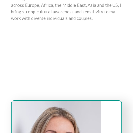
across Europe, Africa, the Middle East, Asia and the US, I
bring strong cultural awareness and sensitivity to my
work with diverse individuals and couples.
stress therapy Brussels, anxiety treatment Brussels, hypersensitivity treatment Brussels
trauma therapy Brussels, self-confidence therapy Brussels, phobia therapy Brussels
couples therapy Brussels, couples consultation Brussels, marital therapy Brussels
burnout therapy Brussels, anxiety therapy Brussels, sexual disorder therapy Brussels
Psychotherapist – Online coach