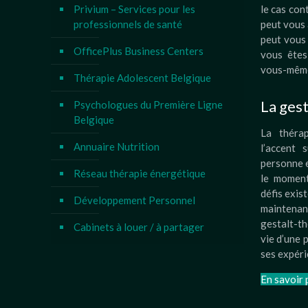
Privium – Services pour les
le cas con
professionnels de santé
peut vous 
peut vous
OfficePlus Business Centers
vous êtes 
vous-mêm
Thérapie Adolescent Belgique
La gest
Psychologues du Première Ligne
Belgique
La théra
Annuaire Nutrition
l’accent 
personne e
Réseau thérapie énergétique
le moment
défis exist
Développement Personnel
maintenan
gestalt-t
Cabinets à louer / à partager
vie d’une p
ses expéri
En savoir 