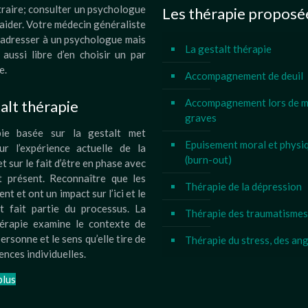
traire; consulter un psychologue
Les thérapie proposé
aider. Votre médecin généraliste
 adresser à un psychologue mais
La gestalt thérapie
aussi libre d’en choisir un par
e.
Accompagnement de deuil
Accompagnement lors de m
alt thérapie
graves
pie basée sur la gestalt met
Epuisement moral et physi
sur l’expérience actuelle de la
(burn-out)
t sur le fait d’être en phase avec
 présent. Reconnaître que les
Thérapie de la dépression
ent et ont un impact sur l’ici et le
t fait partie du processus. La
Thérapie des traumatismes
hérapie examine le contexte de
ersonne et le sens qu’elle tire de
Thérapie du stress, des an
ences individuelles.
plus