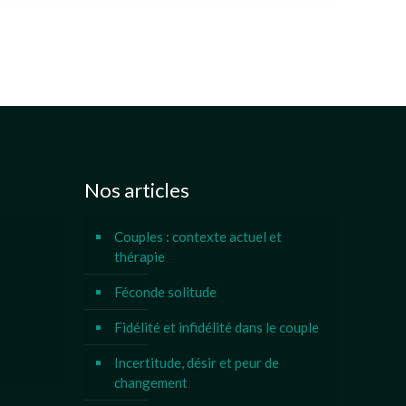
Nos articles
Couples : contexte actuel et
thérapie
Féconde solitude
Fidélité et infidélité dans le couple
Incertitude, désir et peur de
changement