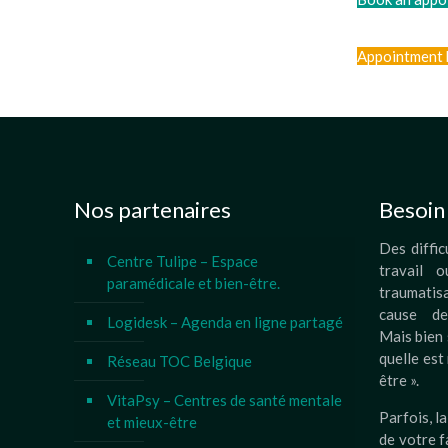
Appointment 
Nos partenaires
Besoin 
Des diffic
Centre Tulipe – Espace
travail o
paramédicale et bien-être.
traumati
cause de
Logidesk – Agenda en ligne partagé
Mais bien 
quelle est
Réseau TOC Belgique
être ».
VitaPsy – Centres de santé mentale
Parfois, l
et mieux-être
de votre f