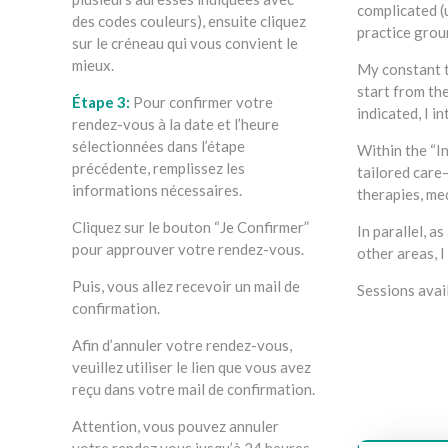
complicated (
des codes couleurs), ensuite cliquez
practice groun
sur le créneau qui vous convient le
mieux.
My constant t
start from the
Étape 3:
Pour confirmer votre
indicated, I 
rendez-vous à la date et l’heure
sélectionnées dans l’étape
Within the “I
précédente, remplissez les
tailored care
informations nécessaires.
therapies, med
Cliquez sur le bouton “Je Confirmer”
In parallel, a
pour approuver votre rendez-vous.
other areas, I
Puis, vous allez recevoir un mail de
Sessions avail
confirmation.
gestalt thérap
Afin d’annuler votre rendez-vous,
veuillez utiliser le lien que vous avez
reçu dans votre mail de confirmation.
Attention, vous pouvez annuler