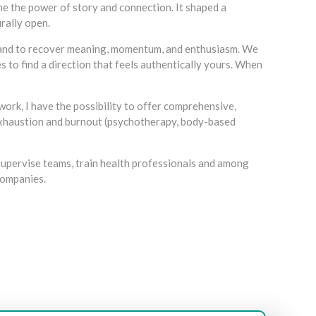
e the power of story and connection. It shaped a
rally open.
, and to recover meaning, momentum, and enthusiasm. We
s to find a direction that feels authentically yours. When
rk, I have the possibility to offer comprehensive,
exhaustion and burnout (psychotherapy, body-based
I supervise teams, train health professionals and among
companies.
out d’abord, ainsi, notamment