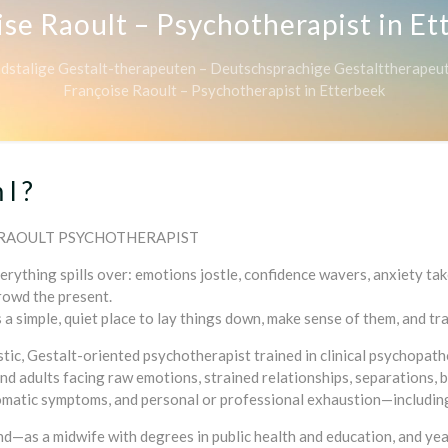
se Raoult – Psychotherapist in E
andstalige Gestalt-therapeuten – Deutschsprachige Gestalttherapeu
Françoise Raoult – Psychotherapist in Etterbeek
I ?
Therapsit
RAOULT PSYCHOTHERAPIST
rything spills over: emotions jostle, confidence wavers, anxiety tak
owd the present.
 a simple, quiet place to lay things down, make sense of them, and tr
stic, Gestalt-oriented psychotherapist trained in clinical psychopa
nd adults facing raw emotions, strained relationships, separations, b
 somatic symptoms, and personal or professional exhaustion—includin
—as a midwife with degrees in public health and education, and ye