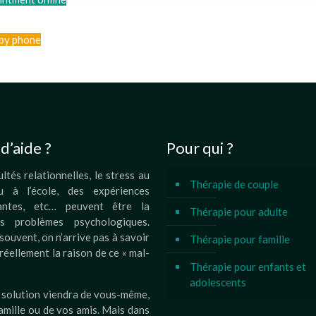
by phone
d’aide ?
Pour qui ?
ultés relationnelles, le stress au
Thérapie de couple
u à l’école, des expériences
santes, etc… peuvent être la
Thérapie pour adulte
s problèmes psychologiques.
souvent, on n’arrive pas à savoir
Thérapie pour famille
 réellement la raison de ce « mal-
Thérapie pour enfants et
adolescents
a solution viendra de vous-même,
amille ou de vos amis. Mais dans