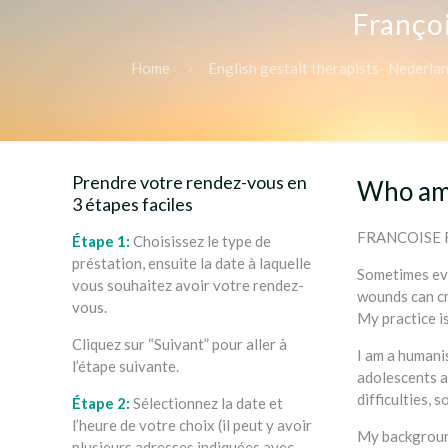
Françoi
Home
English gestalt therapists- Nederl
Prendre votre rendez-vous en
Who am 
3 étapes faciles
FRANCOISE 
Étape 1:
Choisissez le type de
préstation, ensuite la date à laquelle
Sometimes eve
vous souhaitez avoir votre rendez-
wounds can cr
vous.
My practice is
Cliquez sur “Suivant” pour aller à
I am a humani
l’étape suivante.
adolescents a
difficulties,
Étape 2:
Sélectionnez la date et
l’heure de votre choix (il peut y avoir
My background
plusieurs adresses indiquées avec