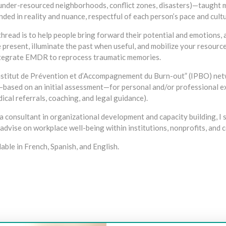
under-resourced neighborhoods, conflict zones, disasters)—taught m
ded in reality and nuance, respectful of each person’s pace and cultu
hread is to help people bring forward their potential and emotions
 present, illuminate the past when useful, and mobilize your resource
integrate EMDR to reprocess traumatic memories.
nstitut de Prévention et d’Accompagnement du Burn-out” (IPBO) netwo
—based on an initial assessment—for personal and/or professional 
ical referrals, coaching, and legal guidance).
s a consultant in organizational development and capacity building, 
 advise on workplace well-being within institutions, nonprofits, and 
able in French, Spanish, and English.
ie ixelles, bruxelles, etterbeek, namur, liège, nivelles, mons, tournai
t