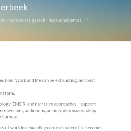
tterbeek
ten – terapeutas gestalt Hispanohablantes
es hold. Work and life can be exhausting, and past
ansform.
thology, EMDR, and narrative approaches. I support
ereavement, addictions, anxiety, depression, sleep
g burnout.
ars of work in demanding contexts where life becomes